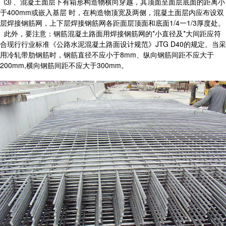
⑶ 、混凝土面层下有箱形构造物横向穿越，其顶面至面层底面的距离小
于400mm或嵌入基层 时，在构造物顶宽及两侧，混凝土面层内应布设双
层焊接钢筋网，上下层焊接钢筋网各距面层顶面和底面1/4一1/3厚度处。
此外，要注意：钢筋混凝土路面用焊接钢筋网的*小直径及*大间距应符
合现行行业标准《公路水泥混凝土路面设计规范》JTG D40的规定。当采
用冷轧带肋钢筋时，钢筋直径不应小于8mm、纵向钢筋间距不应大于
200mm,横向钢筋间距不应大于300mm。