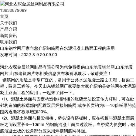
13932879069
首页
关于我们
产品介绍
新闻资讯
联系我们
山东钢丝网厂家向您介绍钢筋网在水泥混凝土路面工程的应用
发布时间：2022-3-9 20:09:00
河北农琛金属丝网制品有限公司为您免费提供
山东地暖钢丝网
,山东地暖
网片,山东建筑网片等相关信息发布和资讯展示，敬请关注！
钢筋网的用途是非常广泛的，常用于公路水泥混凝土路面工程，桥梁工
程，隧道工程等。今天
山东钢丝网
厂家要给大家介绍的是钢筋网在水泥混
凝土路面工程的应用，一起来了解一下。
⑴、混凝土路面与固定构造物相衔接的胀缝无法设置传力杆时，可在毗
邻构造物的板端部内配置双层焊接钢筋网;或在长度约为6一10倍板厚的范
围内逐渐将板厚增加20%。
⑵、混凝土路面与桥梁相接，桥头设有搭板时，应在搭板与混凝土面层
板之间设置长6一10mm 的钢筋混凝土面层过渡板。当桥梁为斜交时，钢
筋混凝土板的锐角部分应采用焊接钢筋网补强。