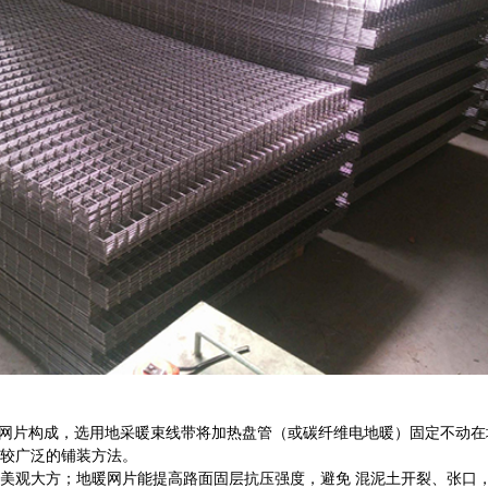
地暖网片构成，选用地采暖束线带将加热盘管（或碳纤维电地暖）固定不动
较广泛的铺装方法。
美观大方；地暖网片能提高路面固层抗压强度，避免 混泥土开裂、张口