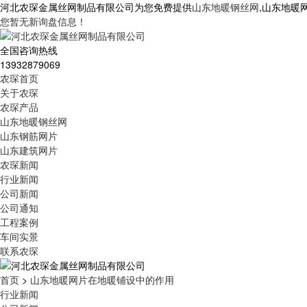
河北农琛金属丝网制品有限公司为您免费提供
山东地暖钢丝网
,山东地暖
您暂无新询盘信息！
全国咨询热线
13932879069
农琛首页
关于农琛
农琛产品
山东地暖钢丝网
山东钢筋网片
山东建筑网片
农琛新闻
行业新闻
公司新闻
公司通知
工程案例
车间实景
联系农琛
首页
>
山东地暖网片在地暖铺设中的作用
行业新闻