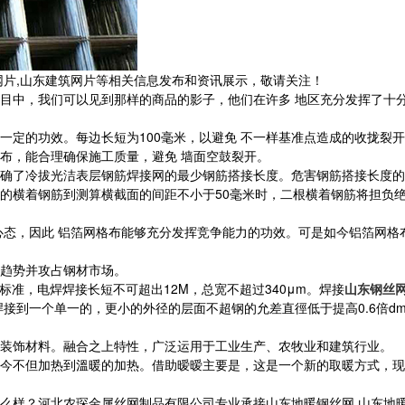
网片,山东建筑网片等相关信息发布和资讯展示，敬请关注！
目中，我们可以见到那样的商品的影子，他们在许多 地区充分发挥了十
一定的功效。每边长短为100毫米，以避免 不一样基准点造成的收拢裂
布，能合理确保施工质量，避免 墙面空鼓裂开。
确了冷拔光洁表层钢筋焊接网的最少钢筋搭接长度。危害钢筋搭接长度的
的横着钢筋到测算横截面的间距不小于50毫米时，二根横着钢筋将担负
心态，因此 铝箔网格布能够充分发挥竞争能力的功效。可是如今铝箔网格
趋势并攻占钢材市场。
送标准，电焊焊接长短不可超出12M，总宽不超过340μm。焊接
山东钢丝
电焊焊接到一个单一的，更小的外径的层面不超钢的允差直徑低于提高0.6倍dmi
装饰材料。融合之上特性，广泛运用于工业生产、农牧业和建筑行业。
今不但加热到溫暖的加热。借助暧暧主要是，这是一个新的取暖方式，现
河北农琛金属丝网制品有限公司专业承接山东地暖钢丝网,山东地暖网片,山东