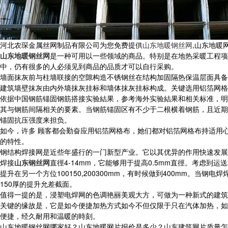
河北农琛金属丝网制品有限公司为您免费提供
山东地暖钢丝网
,山东地暖
山东地暖钢丝网
是一种可用以一些领域的商品。特别是在地热采暖工程项
中，仍有很多的人必须见到商品的品质才可以自行采购。
墙面抹灰前与柱墙联接的空隙构造不锈钢丝在结构加固隔热保温层面具备
建筑墙壁抹灰由内外墙抹灰挂标和墙体抹灰挂标构成。关键选用铝箔网格
依据中国钢筋锚固钢筋搭接实验結果，参考海外实验結果和相关标准，明
其与钢筋间隔相关的要素。当钢筋锚固区有不少于二根横着钢筋，且近期
锚固抗压强度来担负。
如今，许多 顾客都会勤奋应用铝箔网格布，她们都对铝箔网格布持适用
的特性。
钢结构焊接网是近些年盛行的一门新型产业。它以其优异的作用快速发展
焊接
山东钢丝网
直徑4-14mm，它能够用于提高0.5mm直徑。考虑到运
提升在另一个方位100150,200300mm，有时候做到400mm。当钢
150厚的提升允差截面。
值得一提的是，浸塑电焊网的色调艳丽美观大方，可做为一种新式的建筑
关键的缘故是，它是如今便捷加热方式如今不但仅限于只在汽体加热，如
便捷，经久耐用和温暖的時刻。
山东地暖钢丝网哪家好？山东地暖网片报价是多少？山东建筑网片质量怎么样？