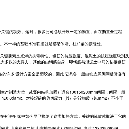
分关键的功效。这时，很多公司必须开展一定的购置，而在购置全过程
开。不一样的基础水准联接就是指砌体墙、柱和梁的接缝处。
关键要素是点焊的抗弯特性、钢筋的抗压强度、混泥土的抗压强度级别及
绝大多数的支撑力，其他的由钢筋自身，即钢筋与混泥土中间的粘接钢筋
布的许多 设计方案全是塑胶的，因此 它具备一般白铁皮屏风隔断所沒有
网
生产制造方位（或竖向结构加固）适合100150200mm间隔，间隔一般
n≥0.6damx。对接焊缝的剪切应力（N）是??物质（以mm2）不小于
在有许多 家中如今早已接纳了这类加热方式，关键的缘故就取决于它的
建筑网片,山东地热网片,山东钢丝网,,电话:13932879069